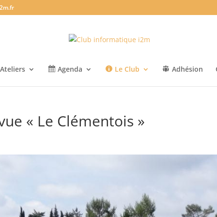
2m.fr
Ateliers
Agenda
Le Club
Adhésion
evue « Le Clémentois »