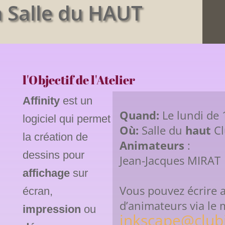
 Salle du HAUT
l'Objectif de l'Atelier
Affinity
est un
Quand:
Le lundi de 
logiciel qui permet
Où:
Salle du
haut
Cl
la création de
Animateurs
:
dessins pour
Jean-Jacques MIRAT
affichage
sur
Vous pouvez écrire 
écran,
d’animateurs via le m
impression
ou
inkscape@club