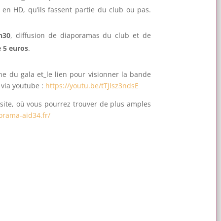
 en HD, qu’ils fassent partie du club ou pas.
h30
, diffusion de diaporamas du club et de
e 5 euros
.
che du gala et
le lien pour visionner la bande
 via youtube :
https://youtu.be/tTJlsz3ndsE
e site, où vous pourrez trouver de plus amples
porama-aid34.fr/