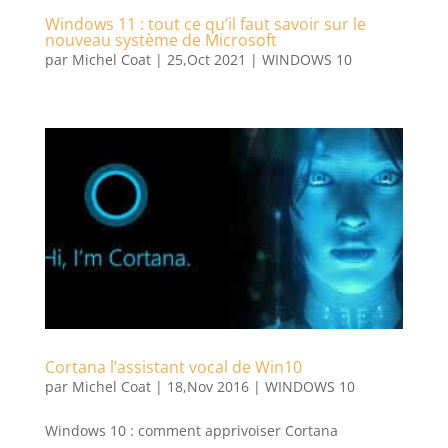
Windows 11 : tout ce qu’il faut savoir sur le
nouveau système de Microsoft
par
Michel Coat
|
25,Oct 2021
|
WINDOWS 10
Cortana l’assistant vocal de Win10
par
Michel Coat
|
18,Nov 2016
|
WINDOWS 10
Windows 10 : comment apprivoiser Cortana